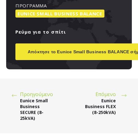
ΠΡΟΓΡΑΜΜΑ
EUNICE
SMALL
BUSINESS
BALANCE
Ρεύμα
για
το
σπίτι
Απόκτησε το Eunice Small Business BALANCE σή
Προηγούμενο
Επόμενο
Eunice Small
Eunice
Business
Business FLEX
SECURE (8-
(8-250kVA)
25kVA)