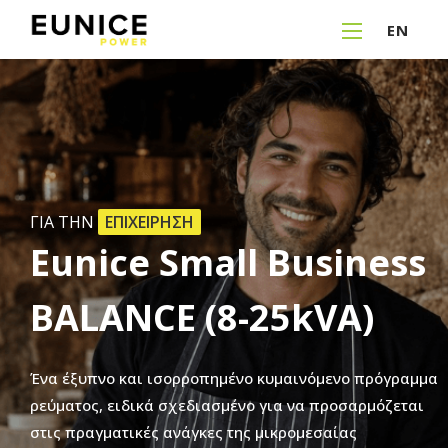
EN
ΓΙΑ ΤΗΝ
ΕΠΙΧΕΙΡΗΣΗ
Eunice
Small
Business
BALANCE
(8-25kVA)
Ένα
έξυπνο
και
ισορροπημένο
κυμαινόμενο
πρόγραμμα
ρεύματος,
ειδικά
σχεδιασμένο
για
να
προσαρμόζεται
στις
πραγματικές
ανάγκες
της
μικρομεσαίας