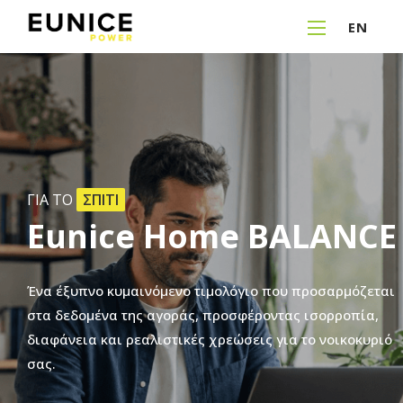
EN
ΓΙΑ ΤΟ
ΣΠΙΤΙ
Eunice
Home
BALANCE
Ένα
έξυπνο
κυμαινόμενο
τιμολόγιο
που
προσαρμόζεται
στα
δεδομένα
της
αγοράς,
προσφέροντας
ισορροπία,
διαφάνεια
και
ρεαλιστικές
χρεώσεις
για
το
νοικοκυριό
σας.