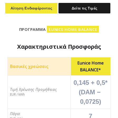
Αίτηση Ενδιαφέροντος
Δείτε τις Τιμές
ΠΡΟΓΡΑΜΜΑ
EUNICE HOME BALANCE
Χαρακτηριστικά Προσφοράς
Eunice Home
Βασικές χρεώσεις
BALANCE*
0,145 + 0,5*
Τιμή Χρέωσης Προμήθειας
(DAM − 
EUR / kWh
0,0725)
Πάγιο
7