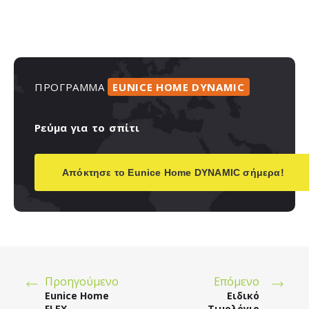
ΠΡΟΓΡΑΜΜΑ
EUNICE
HOME
DYNAMIC
Ρεύμα
για
το
σπίτι
Απόκτησε το Eunice Home DYNAMIC σήμερα!
Προηγούμενο
Επόμενο
Eunice Home
Ειδικό
FLEX
Τιμολόγιο