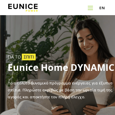
EN
ΓΙΑ ΤΟ
ΣΠΙΤΙ
Eunice
Home
DYNAMIC
Το
απόλυτο
δυναμικό
πρόγραμμα
ενέργειας
για
έξυπνα
σπίτια.
Πληρώστε
ακριβώς
με
βάση
την
ωριαία
τιμή
της
αγοράς
και
αποκτήστε
τον
πλήρη
έλεγχο.